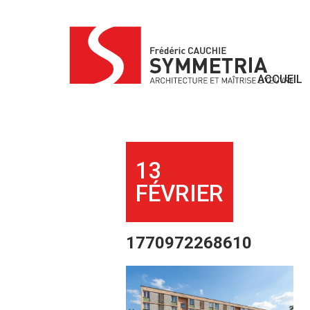
Skip
to
content
ACCUEIL
13
FÉVRIER
1770972268610