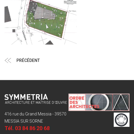
Navigation
Article
PRÉCÉDENT
de
précédent
l’article
416 rue du Grand Messia - 39570
MESSIA SUR SORNE
Tél.
03 84 86 20 68