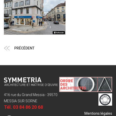
Navigation
Article
PRÉCÉDENT
de
précédent
l’article
416 rue du Grand Messia - 39570
MESSIA SUR SORNE
Tél.
03 84 86 20 68
Mentions légales