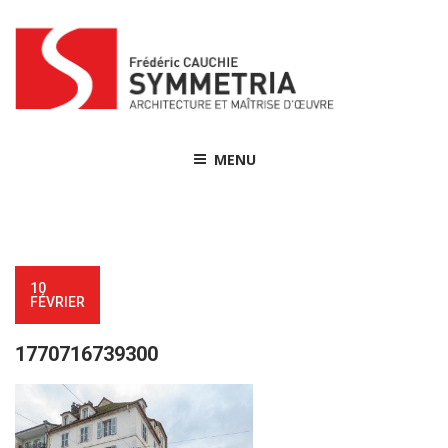
Skip
to
content
MENU
10
FÉVRIER
1770716739300