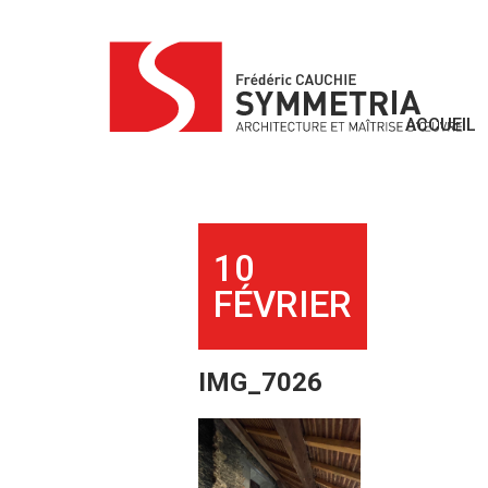
Skip
to
content
ACCUEIL
10
FÉVRIER
IMG_7026