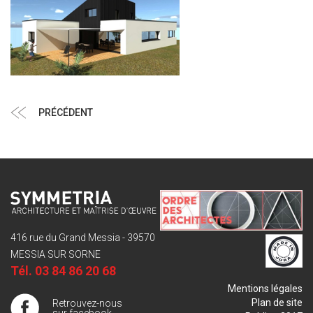
Navigation
Article
PRÉCÉDENT
de
précédent
l’article
416 rue du Grand Messia - 39570
MESSIA SUR SORNE
Tél.
03 84 86 20 68
Mentions légales
Plan de site
Retrouvez-nous