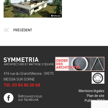
Navigation
Article
PRÉCÉDENT
de
précédent
l’article
416 rue du Grand Messia - 39570
MESSIA SUR SORNE
Tél.
03 84 86 20 68
Mentions légales
Plan de site
Retrouvez-nous
sur facebook
Publigo 2017