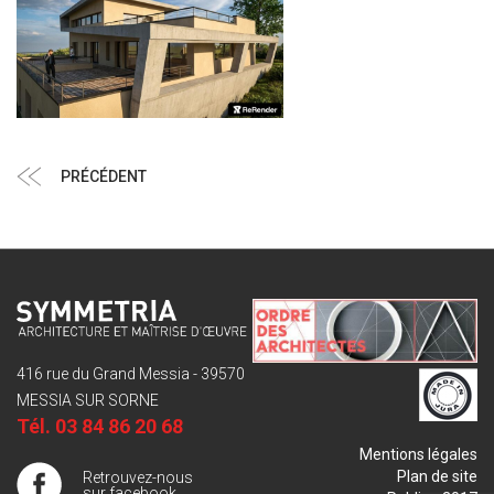
Navigation
Article
PRÉCÉDENT
de
précédent
l’article
416 rue du Grand Messia - 39570
MESSIA SUR SORNE
Tél.
03 84 86 20 68
Mentions légales
Plan de site
Retrouvez-nous
sur facebook