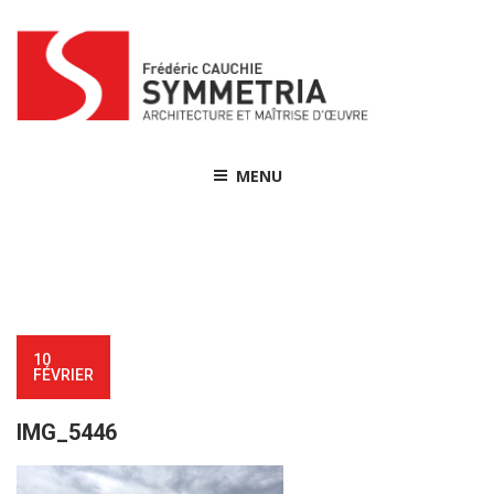
Skip
to
content
MENU
10
FÉVRIER
IMG_5446