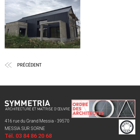
Navigation
Article
PRÉCÉDENT
de
précédent
l’article
416 rue du Grand Messia - 39570
MESSIA SUR SORNE
Tél.
03 84 86 20 68