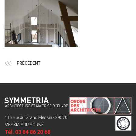
Navigation
Article
PRÉCÉDENT
de
précédent
l’article
416 rue du Grand Messia - 39570
MESSIA SUR SORNE
Tél.
03 84 86 20 68