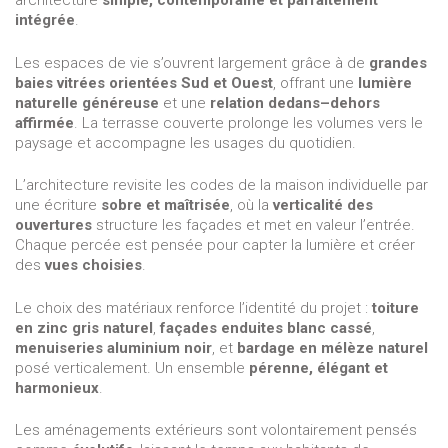
architecture
simple, contemporaine et parfaitement
intégrée
.
Les espaces de vie s’ouvrent largement grâce à de
grandes
baies vitrées orientées Sud et Ouest
, offrant une
lumière
naturelle généreuse
et une
relation dedans–dehors
affirmée
. La terrasse couverte prolonge les volumes vers le
paysage et accompagne les usages du quotidien.
L’architecture revisite les codes de la maison individuelle par
une écriture
sobre et maîtrisée
, où la
verticalité des
ouvertures
structure les façades et met en valeur l’entrée.
Chaque percée est pensée pour capter la lumière et créer
des
vues choisies
.
Le choix des matériaux renforce l’identité du projet :
toiture
en zinc gris naturel
,
façades enduites blanc cassé
,
menuiseries aluminium noir
, et
bardage en mélèze naturel
posé verticalement. Un ensemble
pérenne, élégant et
harmonieux
.
Les aménagements extérieurs sont volontairement pensés