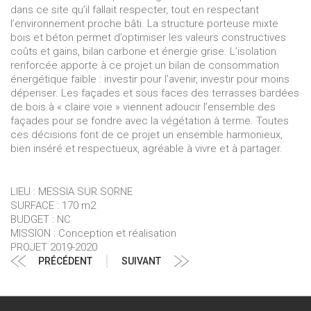
dans ce site qu’il fallait respecter, tout en respectant
l’environnement proche bâti. La structure porteuse mixte
bois et béton permet d’optimiser les valeurs constructives
coûts et gains, bilan carbone et énergie grise. L’isolation
renforcée apporte à ce projet un bilan de consommation
énergétique faible : investir pour l’avenir, investir pour moins
dépenser. Les façades et sous faces des terrasses bardées
de bois à « claire voie » viennent adoucir l’ensemble des
façades pour se fondre avec la végétation à terme. Toutes
ces décisions font de ce projet un ensemble harmonieux,
bien inséré et respectueux, agréable à vivre et à partager.
LIEU : MESSIA SUR SORNE
SURFACE : 170 m2
BUDGET : NC
MISSION : Conception et réalisation
PROJET 2019-2020
Navigation
Article
Article
PRÉCÉDENT
SUIVANT
de
précédent
suivant
l’article