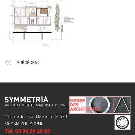
Navigation
Article
PRÉCÉDENT
de
précédent
l’article
416 rue du Grand Messia - 39570
MESSIA SUR SORNE
Tél.
03 84 86 20 68