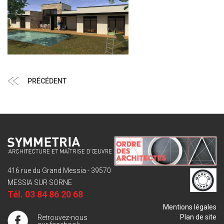
Navigation
Article
PRÉCÉDENT
de
précédent
l’article
416 rue du Grand Messia - 39570
MESSIA SUR SORNE
Tél.
03 84 86 20 68
Mentions légales
Plan de site
Retrouvez-nous