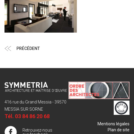
Navigation
Article
PRÉCÉDENT
de
précédent
l’article
416 rue du Grand Messia - 39570
MESSIA SUR SORNE
Tél.
03 84 86 20 68
Mentions légales
Plan de site
Retrouvez-nous