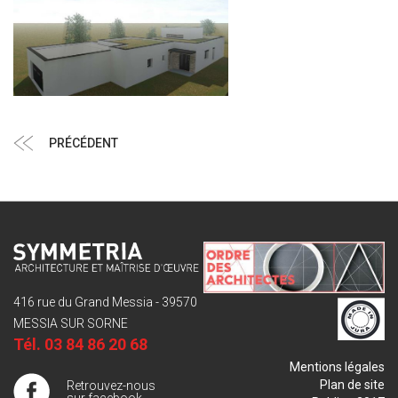
Navigation
Article
PRÉCÉDENT
de
précédent
l’article
416 rue du Grand Messia - 39570
MESSIA SUR SORNE
Tél.
03 84 86 20 68
Mentions légales
Plan de site
Retrouvez-nous
sur facebook