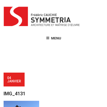
Skip
to
content
MENU
04
JANVIER
IMG_4131