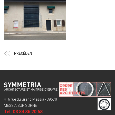
Navigation
Article
PRÉCÉDENT
de
précédent
l’article
416 rue du Grand Messia - 39570
MESSIA SUR SORNE
Tél.
03 84 86 20 68