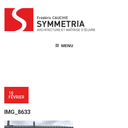
Skip
to
content
MENU
10
FÉVRIER
IMG_8633