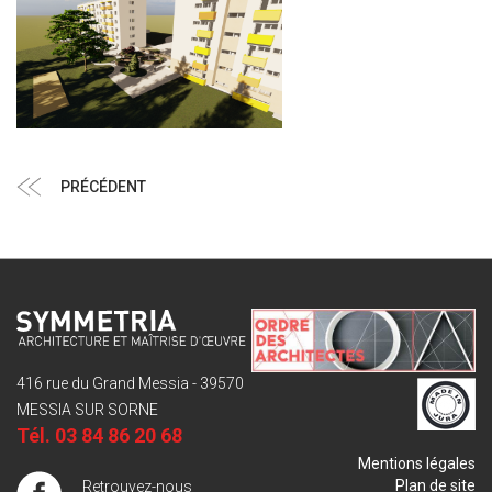
Navigation
Article
PRÉCÉDENT
de
précédent
l’article
416 rue du Grand Messia - 39570
MESSIA SUR SORNE
Tél.
03 84 86 20 68
Mentions légales
Plan de site
Retrouvez-nous