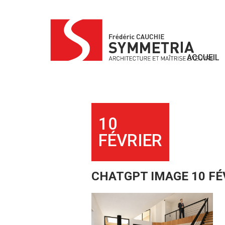
Skip
to
content
ACCUEIL
10
FÉVRIER
CHATGPT IMAGE 10 FÉV