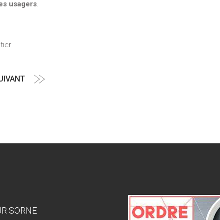
les usagers
.
tier
UIVANT
Article
suivant
SUR SORNE