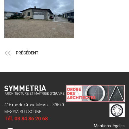
Navigation
Article
PRÉCÉDENT
de
précédent
l’article
416 rue du Grand Messia - 39570
MESSIA SUR SORNE
Tél.
03 84 86 20 68
Mentions légales