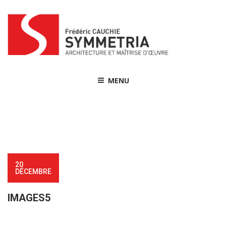
Skip
to
content
MENU
20
DÉCEMBRE
IMAGES5