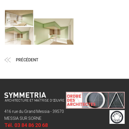
Navigation
Article
PRÉCÉDENT
de
précédent
l’article
416 rue du Grand Messia - 39570
MESSIA SUR SORNE
Tél.
03 84 86 20 68