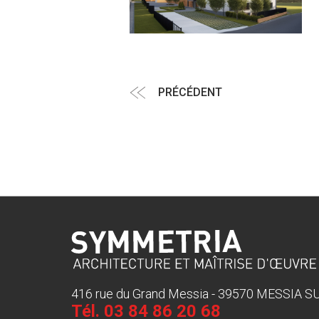
Navigation
Article
PRÉCÉDENT
de
précédent
l’article
416 rue du Grand Messia - 39570 MESSIA 
Tél.
03 84 86 20 68