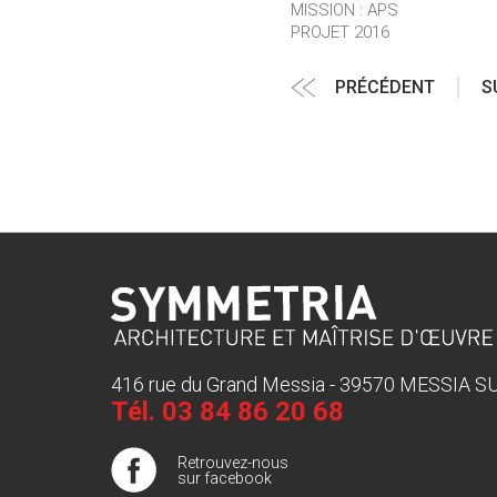
MISSION : APS
PROJET 2016
Navigation
Article
PRÉCÉDENT
S
de
précédent
l’article
416 rue du Grand Messia - 39570 MESSIA 
Tél.
03 84 86 20 68
Retrouvez-nous
sur facebook