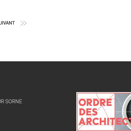
UIVANT
Article
suivant
SUR SORNE