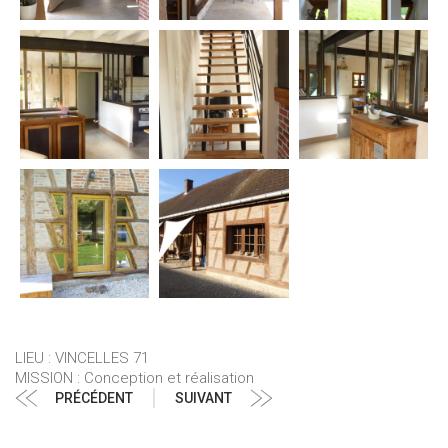
LIEU : VINCELLES 71
MISSION : Conception et réalisation
Navigation
Article
Article
PRÉCÉDENT
SUIVANT
de
précédent
suivant
l’article