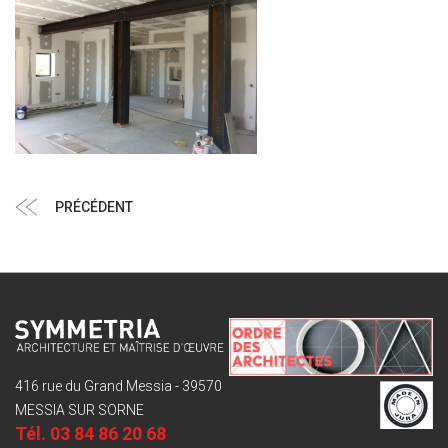
Navigation
Article
PRÉCÉDENT
de
précédent
l’article
416 rue du Grand Messia - 39570
MESSIA SUR SORNE
Tél.
03 84 86 20 68