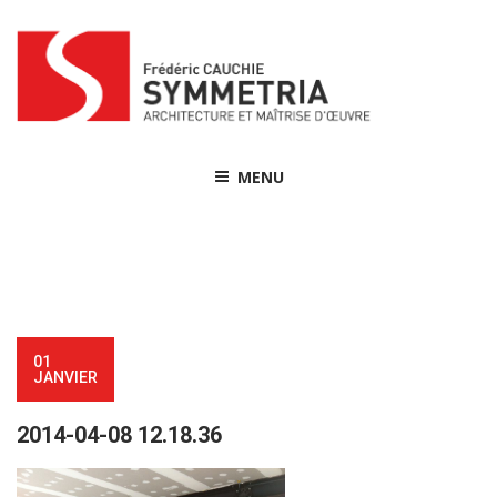
Skip
to
content
MENU
01
JANVIER
2014-04-08 12.18.36