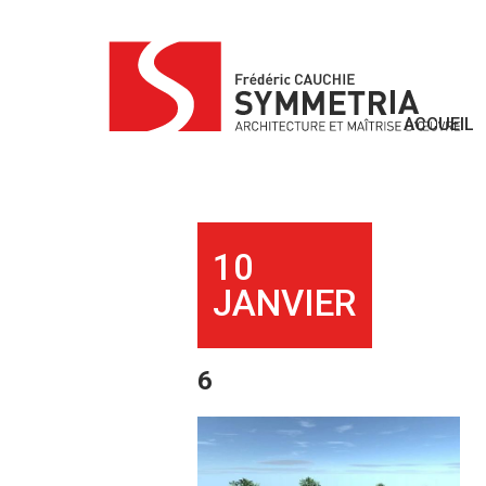
Skip
to
content
ACCUEIL
10
JANVIER
6