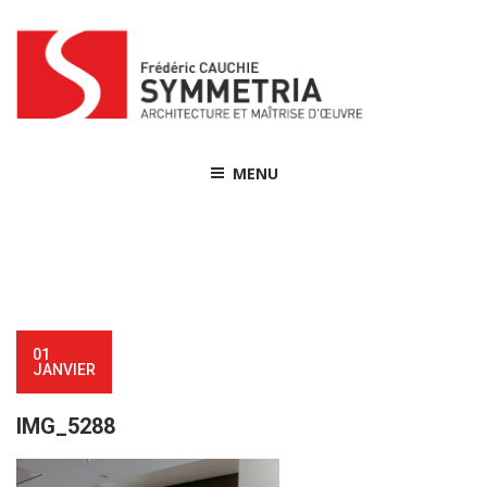
Skip
to
content
MENU
01
JANVIER
IMG_5288