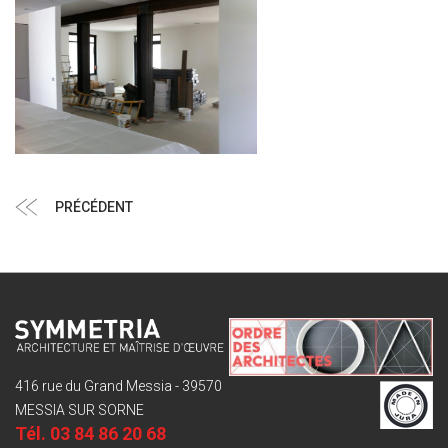
Navigation
Article
PRÉCÉDENT
de
précédent
l’article
416 rue du Grand Messia - 39570
MESSIA SUR SORNE
Tél.
03 84 86 20 68