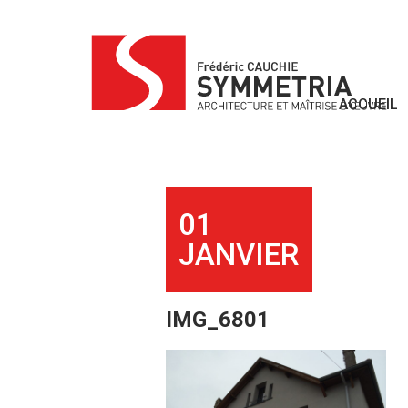
Skip
to
content
ACCUEIL
01
JANVIER
IMG_6801