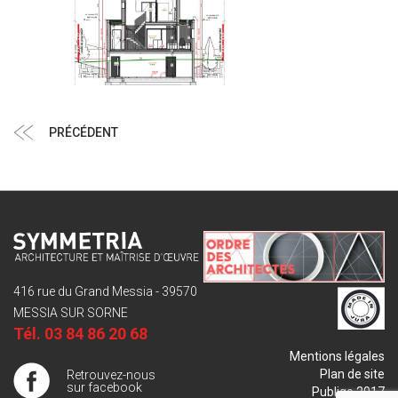
Navigation
Article
PRÉCÉDENT
de
précédent
l’article
416 rue du Grand Messia - 39570
MESSIA SUR SORNE
Tél.
03 84 86 20 68
Mentions légales
Plan de site
Retrouvez-nous
sur facebook
Publigo 2017