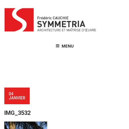
Skip
to
content
MENU
04
JANVIER
IMG_3532