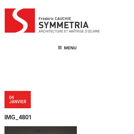
Skip
to
content
MENU
04
JANVIER
IMG_4801