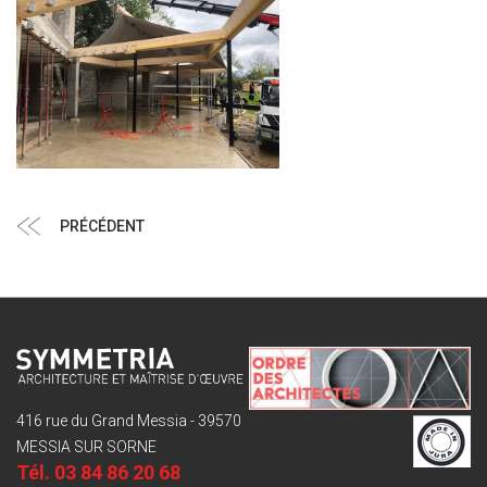
Navigation
Article
PRÉCÉDENT
de
précédent
l’article
416 rue du Grand Messia - 39570
MESSIA SUR SORNE
Tél.
03 84 86 20 68