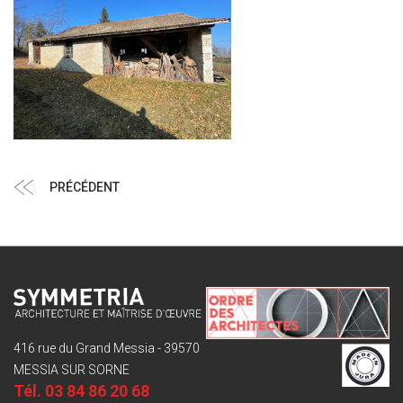
Navigation
Article
PRÉCÉDENT
de
précédent
l’article
416 rue du Grand Messia - 39570
MESSIA SUR SORNE
Tél.
03 84 86 20 68