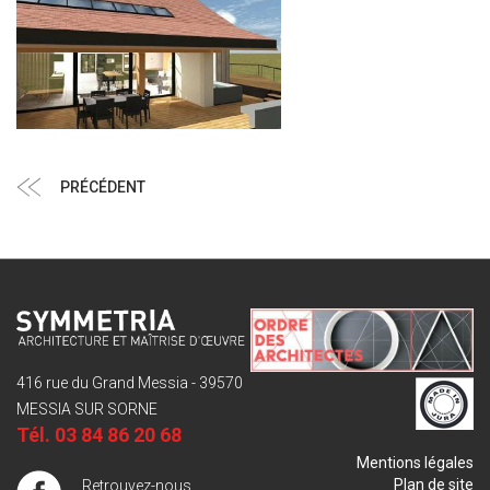
Navigation
Article
PRÉCÉDENT
de
précédent
l’article
416 rue du Grand Messia - 39570
MESSIA SUR SORNE
Tél.
03 84 86 20 68
Mentions légales
Plan de site
Retrouvez-nous