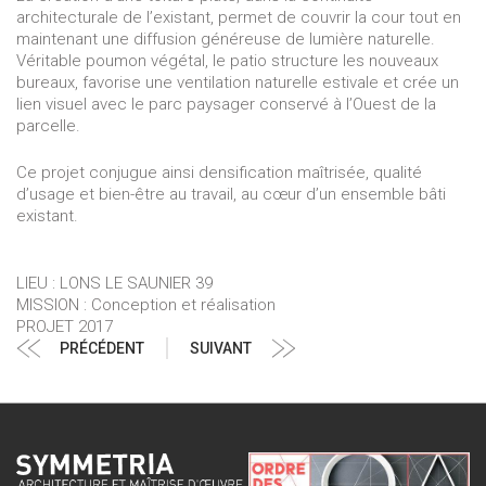
architecturale de l’existant, permet de couvrir la cour tout en
maintenant une diffusion généreuse de lumière naturelle.
Véritable poumon végétal, le patio structure les nouveaux
bureaux, favorise une ventilation naturelle estivale et crée un
lien visuel avec le parc paysager conservé à l’Ouest de la
parcelle.
Ce projet conjugue ainsi densification maîtrisée, qualité
d’usage et bien-être au travail, au cœur d’un ensemble bâti
existant.
LIEU : LONS LE SAUNIER 39
MISSION : Conception et réalisation
PROJET 2017
Navigation
Article
Article
PRÉCÉDENT
SUIVANT
de
précédent
suivant
l’article