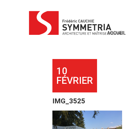
Skip
to
content
ACCUEIL
10
FÉVRIER
IMG_3525