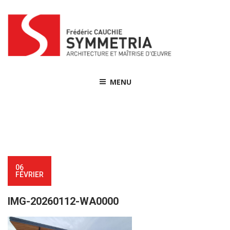
Skip
to
content
MENU
06
FÉVRIER
IMG-20260112-WA0000