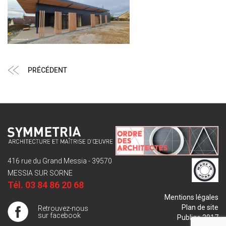
Navigation
Article
PRÉCÉDENT
de
précédent
l’article
416 rue du Grand Messia - 39570
MESSIA SUR SORNE
Tél.
03 84 86 20 68
Mentions légales
Plan de site
Retrouvez-nous
sur facebook
Publigo 2017