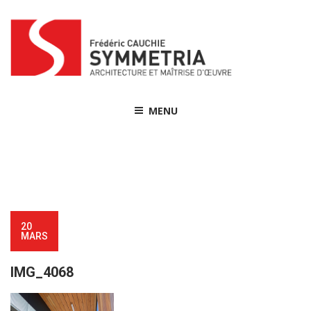
Skip
to
content
MENU
20
MARS
IMG_4068